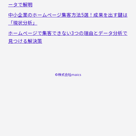
Contact
ータで解明
中小企業のホームページ集客方法5選！成果を出す鍵は
特定商取引法に基づく表記
「現状分析」
プライバシーポリシー
ホームページで集客できない3つの理由とデータ分析で
見つける解決策
©株式会社maics