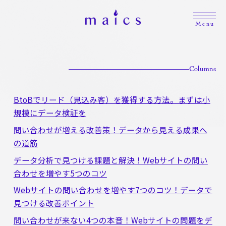
Menu
Top
Columns
News
Services
BtoBでリード（見込み客）を獲得する方法。まずは小
Column
規模にデータ検証を
Our Approach
問い合わせが増える改善策！データから見える成果へ
Achievements
の道筋
Reason
データ分析で見つける課題と解決！Webサイトの問い
Price
合わせを増やす5つのコツ
Company
Webサイトの問い合わせを増やす7つのコツ！データで
見つける改善ポイント
問い合わせが来ない4つの本音！Webサイトの問題をデ